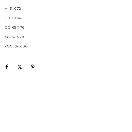
M 61 X 72
G 63 X 74
GG 65 X 76
XG 67 X 78
XGG 69 X 80