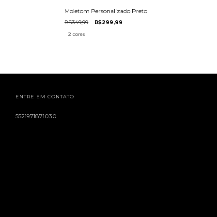
Moletom Personalizado Preto
R$349,99
R$299,99
2 cores
ENTRE EM CONTATO
5521971871030