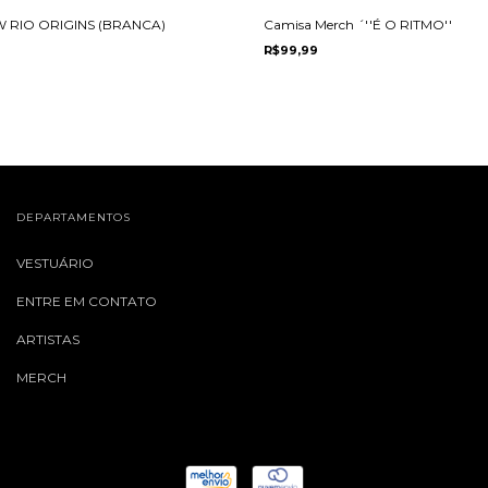
 RIO ORIGINS (BRANCA)
Camisa Merch ´''É O RITMO''
R$99,99
DEPARTAMENTOS
VESTUÁRIO
ENTRE EM CONTATO
ARTISTAS
MERCH