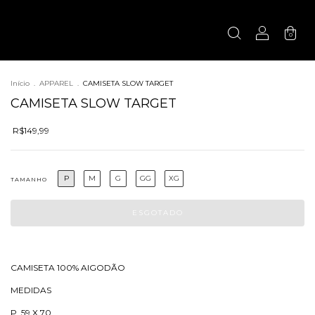
0
Início
.
APPAREL
.
CAMISETA SLOW TARGET
CAMISETA SLOW TARGET
R$149,99
P
M
G
GG
XG
TAMANHO
CAMISETA 100% AlGODÃO
MEDIDAS
P 59 X 70